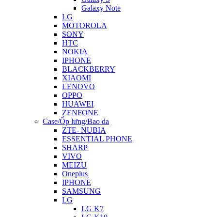
Galaxy Note
LG
MOTOROLA
SONY
HTC
NOKIA
IPHONE
BLACKBERRY
XIAOMI
LENOVO
OPPO
HUAWEI
ZENFONE
Case/Ốp lưng/Bao da
ZTE- NUBIA
ESSENTIAL PHONE
SHARP
VIVO
MEIZU
Oneplus
IPHONE
SAMSUNG
LG
LG K7