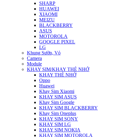
SHARP
HUAWEI
XIAOMI
MEIZU
BLACKBERRY
ASUS
MOTOROLA
GOOGLE PIXEL
LG
Khung Sườn, Vỏ
Camera
Module
KHAY SIM/KHAY THẺ NHỚ
KHAY THẺ NHỚ
Oppo
Huawei
Khay Sim Xiaomi
KHAY SIM ASUS
Khay Sim Google
KHAY SIM BLACKBERRY
Khay Sim Oneplus
KHAY SIM SONY
KHAY SIM LG
KHAY SIM NOKIA
KHAY SIM MOTOROLA