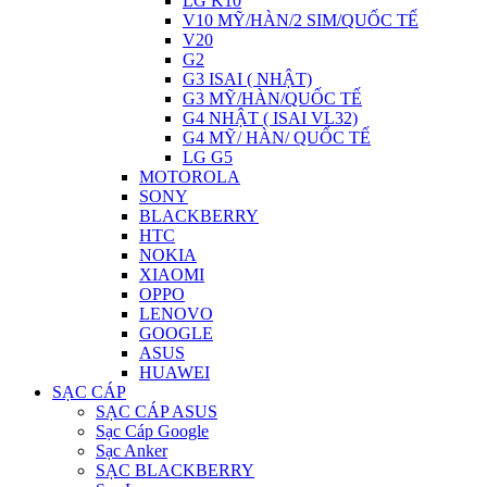
LG K10
V10 MỸ/HÀN/2 SIM/QUỐC TẾ
V20
G2
G3 ISAI ( NHẬT)
G3 MỸ/HÀN/QUỐC TẾ
G4 NHẬT ( ISAI VL32)
G4 MỸ/ HÀN/ QUỐC TẾ
LG G5
MOTOROLA
SONY
BLACKBERRY
HTC
NOKIA
XIAOMI
OPPO
LENOVO
GOOGLE
ASUS
HUAWEI
SẠC CÁP
SẠC CÁP ASUS
Sạc Cáp Google
Sạc Anker
SẠC BLACKBERRY