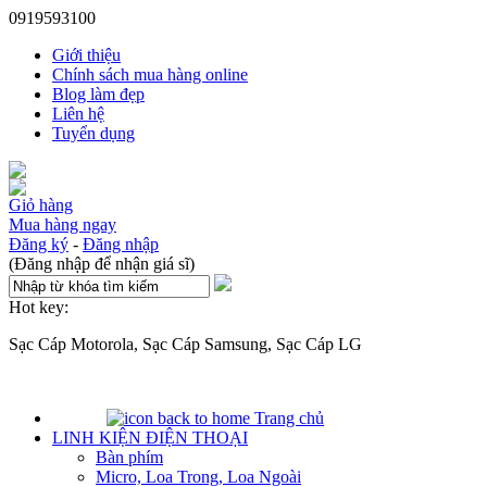
0919593100
Giới thiệu
Chính sách mua hàng online
Blog làm đẹp
Liên hệ
Tuyển dụng
Giỏ hàng
Mua hàng ngay
Đăng ký
-
Đăng nhập
(Đăng nhập để nhận giá sĩ)
Hot key:
Sạc Cáp Motorola, Sạc Cáp Samsung, Sạc Cáp LG
Trang chủ
LINH KIỆN ĐIỆN THOẠI
Bàn phím
Micro, Loa Trong, Loa Ngoài