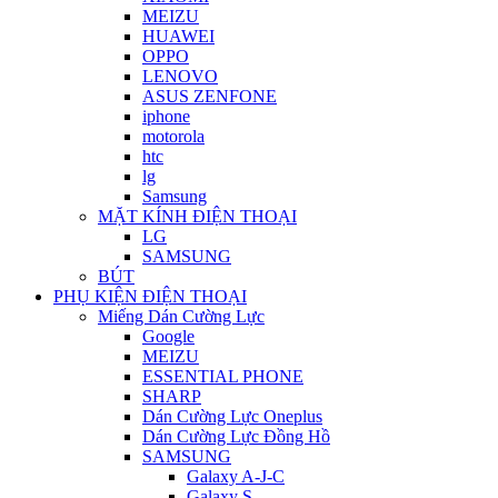
MEIZU
HUAWEI
OPPO
LENOVO
ASUS ZENFONE
iphone
motorola
htc
lg
Samsung
MẶT KÍNH ĐIỆN THOẠI
LG
SAMSUNG
BÚT
PHỤ KIỆN ĐIỆN THOẠI
Miếng Dán Cường Lực
Google
MEIZU
ESSENTIAL PHONE
SHARP
Dán Cường Lực Oneplus
Dán Cường Lực Đồng Hồ
SAMSUNG
Galaxy A-J-C
Galaxy S