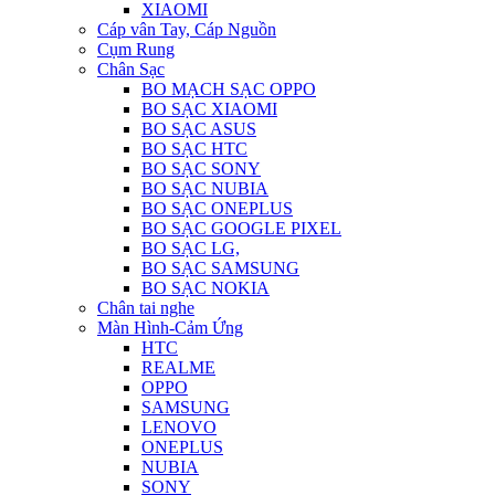
XIAOMI
Cáp vân Tay, Cáp Nguồn
Cụm Rung
Chân Sạc
BO MẠCH SẠC OPPO
BO SẠC XIAOMI
BO SẠC ASUS
BO SẠC HTC
BO SẠC SONY
BO SẠC NUBIA
BO SẠC ONEPLUS
BO SẠC GOOGLE PIXEL
BO SẠC LG,
BO SẠC SAMSUNG
BO SẠC NOKIA
Chân tai nghe
Màn Hình-Cảm Ứng
HTC
REALME
OPPO
SAMSUNG
LENOVO
ONEPLUS
NUBIA
SONY