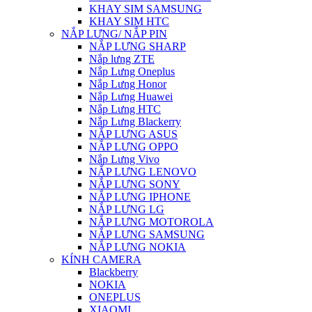
KHAY SIM SAMSUNG
KHAY SIM HTC
NẮP LƯNG/ NẮP PIN
NẮP LƯNG SHARP
Nắp lưng ZTE
Nắp Lưng Oneplus
Nắp Lưng Honor
Nắp Lưng Huawei
Nắp Lưng HTC
Nắp Lưng Blackerry
NẮP LƯNG ASUS
NẮP LƯNG OPPO
Nắp Lưng Vivo
NẮP LƯNG LENOVO
NẮP LƯNG SONY
NẮP LƯNG IPHONE
NẮP LƯNG LG
NẮP LƯNG MOTOROLA
NẮP LƯNG SAMSUNG
NẮP LƯNG NOKIA
KÍNH CAMERA
Blackberry
NOKIA
ONEPLUS
XIAOMI