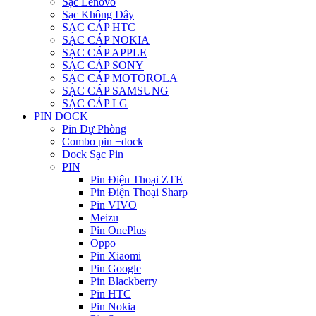
Sạc Lenovo
Sạc Không Dây
SẠC CÁP HTC
SẠC CÁP NOKIA
SẠC CÁP APPLE
SẠC CÁP SONY
SẠC CÁP MOTOROLA
SẠC CÁP SAMSUNG
SẠC CÁP LG
PIN DOCK
Pin Dự Phòng
Combo pin +dock
Dock Sạc Pin
PIN
Pin Điện Thoại ZTE
Pin Điện Thoại Sharp
Pin VIVO
Meizu
Pin OnePlus
Oppo
Pin Xiaomi
Pin Google
Pin Blackberry
Pin HTC
Pin Nokia