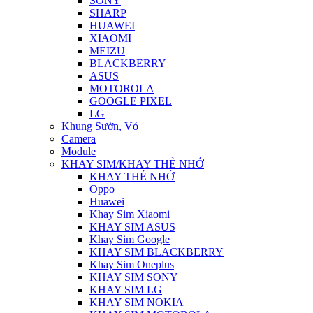
SONY
SHARP
HUAWEI
XIAOMI
MEIZU
BLACKBERRY
ASUS
MOTOROLA
GOOGLE PIXEL
LG
Khung Sườn, Vỏ
Camera
Module
KHAY SIM/KHAY THẺ NHỚ
KHAY THẺ NHỚ
Oppo
Huawei
Khay Sim Xiaomi
KHAY SIM ASUS
Khay Sim Google
KHAY SIM BLACKBERRY
Khay Sim Oneplus
KHAY SIM SONY
KHAY SIM LG
KHAY SIM NOKIA