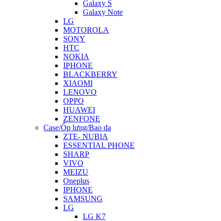
Galaxy S
Galaxy Note
LG
MOTOROLA
SONY
HTC
NOKIA
IPHONE
BLACKBERRY
XIAOMI
LENOVO
OPPO
HUAWEI
ZENFONE
Case/Ốp lưng/Bao da
ZTE- NUBIA
ESSENTIAL PHONE
SHARP
VIVO
MEIZU
Oneplus
IPHONE
SAMSUNG
LG
LG K7