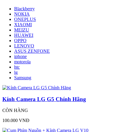
Blackberry
NOKIA
ONEPLUS
XIAOMI
MEIZU
HUAWEI
OPPO
LENOVO
ASUS ZENFONE
iphone
motorola
htc
lg
Samsung
Kính Camera LG G5 Chính Hãng
CÒN HÀNG
100.000 VNĐ