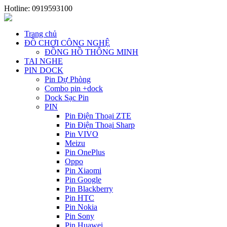
Hotline: 0919593100
Trang chủ
ĐỒ CHƠI CÔNG NGHỆ
ĐỒNG HỒ THÔNG MINH
TAI NGHE
PIN DOCK
Pin Dự Phòng
Combo pin +dock
Dock Sạc Pin
PIN
Pin Điện Thoại ZTE
Pin Điện Thoại Sharp
Pin VIVO
Meizu
Pin OnePlus
Oppo
Pin Xiaomi
Pin Google
Pin Blackberry
Pin HTC
Pin Nokia
Pin Sony
Pin Huawei