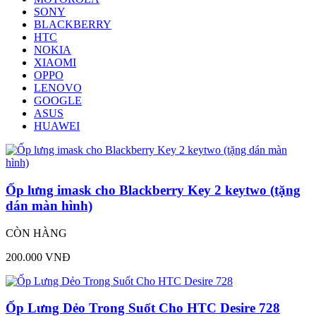
SONY
BLACKBERRY
HTC
NOKIA
XIAOMI
OPPO
LENOVO
GOOGLE
ASUS
HUAWEI
Ốp lưng imask cho Blackberry Key 2 keytwo (tặng
dán màn hình)
CÒN HÀNG
200.000 VNĐ
Ốp Lưng Dẻo Trong Suốt Cho HTC Desire 728