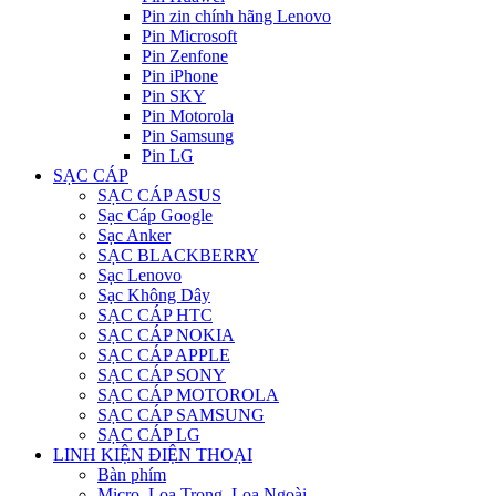
Pin zin chính hãng Lenovo
Pin Microsoft
Pin Zenfone
Pin iPhone
Pin SKY
Pin Motorola
Pin Samsung
Pin LG
SẠC CÁP
SẠC CÁP ASUS
Sạc Cáp Google
Sạc Anker
SẠC BLACKBERRY
Sạc Lenovo
Sạc Không Dây
SẠC CÁP HTC
SẠC CÁP NOKIA
SẠC CÁP APPLE
SẠC CÁP SONY
SẠC CÁP MOTOROLA
SẠC CÁP SAMSUNG
SẠC CÁP LG
LINH KIỆN ĐIỆN THOẠI
Bàn phím
Micro, Loa Trong, Loa Ngoài