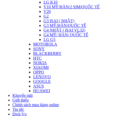
LG K10
V10 MỸ/HÀN/2 SIM/QUỐC TẾ
V20
G2
G3 ISAI ( NHẬT)
G3 MỸ/HÀN/QUỐC TẾ
G4 NHẬT ( ISAI VL32)
G4 MỸ/ HÀN/ QUỐC TẾ
LG G5
MOTOROLA
SONY
BLACKBERRY
HTC
NOKIA
XIAOMI
OPPO
LENOVO
GOOGLE
ASUS
HUAWEI
Khuyến mãi
Giới thiệu
Chính sách mua hàng online
Tin tức
Dịch Vụ