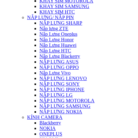
KHAY SIM MOTOROLA
KHAY SIM SAMSUNG
KHAY SIM HTC
NẮP LƯNG/ NẮP PIN
NẮP LƯNG SHARP
Nắp lưng ZTE
Nắp Lưng Oneplus
Nắp Lưng Honor
Nắp Lưng Huawei
Nắp Lưng HTC
Nắp Lưng Blackerry
NẮP LƯNG ASUS
NẮP LƯNG OPPO
Nắp Lưng Vivo
NẮP LƯNG LENOVO
NẮP LƯNG SONY
NẮP LƯNG IPHONE
NẮP LƯNG LG
NẮP LƯNG MOTOROLA
NẮP LƯNG SAMSUNG
NẮP LƯNG NOKIA
KÍNH CAMERA
Blackberry
NOKIA
ONEPLUS