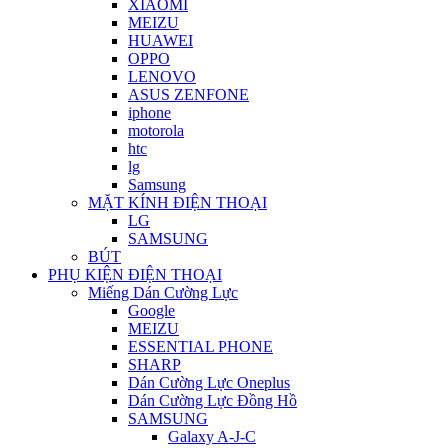
XIAOMI
MEIZU
HUAWEI
OPPO
LENOVO
ASUS ZENFONE
iphone
motorola
htc
lg
Samsung
MẶT KÍNH ĐIỆN THOẠI
LG
SAMSUNG
BÚT
PHỤ KIỆN ĐIỆN THOẠI
Miếng Dán Cường Lực
Google
MEIZU
ESSENTIAL PHONE
SHARP
Dán Cường Lực Oneplus
Dán Cường Lực Đồng Hồ
SAMSUNG
Galaxy A-J-C